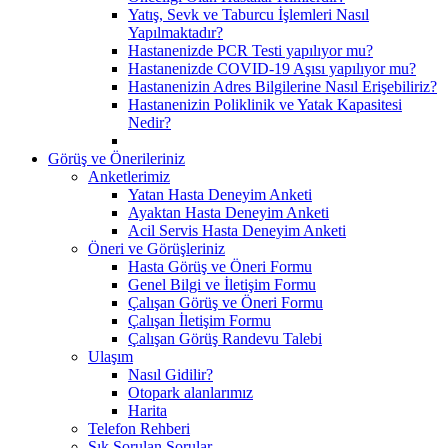
Yatış, Sevk ve Taburcu İşlemleri Nasıl
Yapılmaktadır?
Hastanenizde PCR Testi yapılıyor mu?
Hastanenizde COVID-19 Aşısı yapılıyor mu?
Hastanenizin Adres Bilgilerine Nasıl Erişebiliriz?
Hastanenizin Poliklinik ve Yatak Kapasitesi
Nedir?
Görüş ve Önerileriniz
Anketlerimiz
Yatan Hasta Deneyim Anketi
Ayaktan Hasta Deneyim Anketi
Acil Servis Hasta Deneyim Anketi
Öneri ve Görüşleriniz
Hasta Görüş ve Öneri Formu
Genel Bilgi ve İletişim Formu
Çalışan Görüş ve Öneri Formu
Çalışan İletişim Formu
Çalışan Görüş Randevu Talebi
Ulaşım
Nasıl Gidilir?
Otopark alanlarımız
Harita
Telefon Rehberi
Sık Sorulan Sorular