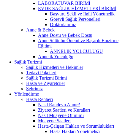
LABORATUVAR BİRİMİ
EVDE SAĞLIK HİZMETLERİ BİRİMİ
Başvuru Şekli ve İlgili Yönetmelik
Görevli Sağlık Personelleri
Doktorlarımız
Anne & Bebek
Anne Dostu ve Bebek Dostu
Anne Sütünün Önemi ve Başarılı Emzirme
Eğitimi
ANNELİK YOLCULUĞU
Annelik Yolculuğu
Sağlık Turizmi
Sağlık Hizmetleri ve Hekimler
Tedavi Paketleri
Sağlık Turizmi Birimi
Hasta ve Ziyaretçiler
Şehrimiz
Yönlendirme
Hasta Rehberi
Nasıl Randevu Alınır?
Ziyaret Saatleri ve Kuralları
Nasıl Muayene Olurum?
Muayene Saatleri
Hasta-Çalışan Hakları ve Sorumlulukları
Hasta Hakları Yönetmeliği