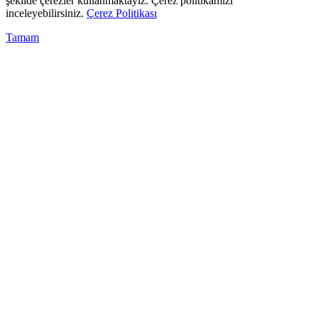
şekilde çerezler kullanmaktayız. Çerez politikamızı
inceleyebilirsiniz.
Çerez Politikası
Tamam