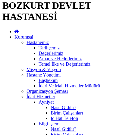
BOZKURT DEVLET
HASTANESİ
Kurumsal
Hastanemiz
Tarihçemiz
Değerlerimiz
Amaç ve Hedeflerimiz
Temel İlke ve Değerlerimiz
Misyon & Vizyon
Hastane Yönetimi
Başhekim
İdari Ve Mali Hizmetler Müdürü
Organizasyon Şeması
İdari Hizmetler
Ayniyat
Nasıl Gidilir?
Birim Çalışanları
İç Hat Telefon
Bilgi İşlem
Nasıl Gidilir?
Birim Çalışanları