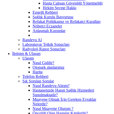
Hasta Çalışan Güvenliği Yönetmeliği
Hekim Seçme Hakkı
Engelli Rehberi
Sağlık Kurulu Başvurusu
Refakat Politikamız ve Refakatçi Kuralları
Nöbetçi Eczaneler
Anlaşmalı Kurumlar
Randevu Al
Laboratuvar Tetkik Sonuçları
Radyoloji Rapor Sonuçları
İletişim & Ulaşım
Ulaşım
Nasıl Gidilir?
Otopark alanlarımız
Harita
Telefon Rehberi
Sık Sorulan Sorular
Nasıl Randevu Alırım?
Hastanenizde Hangi Sağlık Hizmetleri
Sunulmaktadır?
Muayene Olmak İçin Gereken Evraklar
Nelerdir?
Nasıl Muayene Olurum ?
Önceliği Olan Hastalar Kimlerdir?