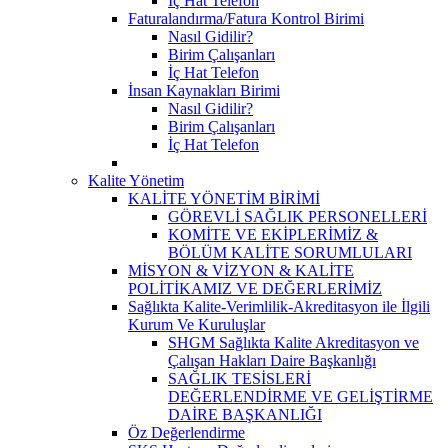
İç Hat Telefon
Faturalandırma/Fatura Kontrol Birimi
Nasıl Gidilir?
Birim Çalışanları
İç Hat Telefon
İnsan Kaynakları Birimi
Nasıl Gidilir?
Birim Çalışanları
İç Hat Telefon
Kalite Yönetim
KALİTE YÖNETİM BİRİMİ
GÖREVLİ SAĞLIK PERSONELLERİ
KOMİTE VE EKİPLERİMİZ &
BÖLÜM KALİTE SORUMLULARI
MİSYON & VİZYON & KALİTE
POLİTİKAMIZ VE DEĞERLERİMİZ
Sağlıkta Kalite-Verimlilik-Akreditasyon ile İlgili
Kurum Ve Kuruluşlar
SHGM Sağlıkta Kalite Akreditasyon ve
Çalışan Hakları Daire Başkanlığı
SAĞLIK TESİSLERİ
DEĞERLENDİRME VE GELİŞTİRME
DAİRE BAŞKANLIĞI
Öz Değerlendirme