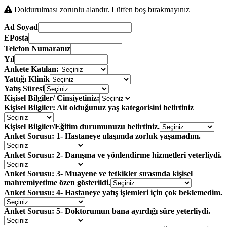
Doldurulması zorunlu alandır. Lütfen boş bırakmayınız
Ad Soyad
EPosta
Telefon Numaranız
Yıl
Ankete Katılan:
Yattığı Klinik
Yatış Süresi
Kişisel Bilgiler/ Cinsiyetiniz:
Kişisel Bilgiler: Ait olduğunuz yaş kategorisini belirtiniz
Kişisel Bilgiler/Eğitim durumunuzu belirtiniz.
Anket Sorusu: 1- Hastaneye ulaşımda zorluk yaşamadım.
Anket Sorusu: 2- Danışma ve yönlendirme hizmetleri yeterliydi.
Anket Sorusu: 3- Muayene ve tetkikler sırasında kişisel
mahremiyetime özen gösterildi.
Anket Sorusu: 4- Hastaneye yatış işlemleri için çok beklemedim.
Anket Sorusu: 5- Doktorumun bana ayırdığı süre yeterliydi.