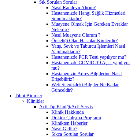
Sık Sorulan Sorular
Nasıl Randevu Alırım?
Hastanenizde Hangi Sağlık Hizmetleri
Sunulmaktadır?
Muayene Olmak İçin Gereken Evraklar
Nelerdir?
Nasıl Muayene Olurum ?
Önceliği Olan Hastalar Kimlerdir?
Yatış, Sevk ve Taburcu İşlemleri Nasıl
Yapılmaktadır?
Hastanenizde PCR Testi yapılıyor mu?
Hastanenizde COVID-19 Aşısı yapılıyor
mu?
Hastanenizin Adres Bilgilerine Nasıl
Erişebiliriz?
Web Sitenizdeki Bilgiler Ne Kadar
Günceldir?
Tıbbi Birimler
Klinikler
Acil Tıp Kliniği/Acil Servis
Klinik Hakkında
Doktor Çalışma Programı
Klinikten Haberler
Nasıl Gidilir?
Sıkça Sorulan Sorular