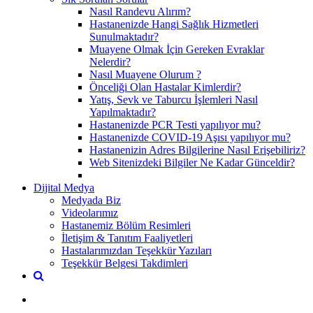
Nasıl Randevu Alırım?
Hastanenizde Hangi Sağlık Hizmetleri
Sunulmaktadır?
Muayene Olmak İçin Gereken Evraklar
Nelerdir?
Nasıl Muayene Olurum ?
Önceliği Olan Hastalar Kimlerdir?
Yatış, Sevk ve Taburcu İşlemleri Nasıl
Yapılmaktadır?
Hastanenizde PCR Testi yapılıyor mu?
Hastanenizde COVID-19 Aşısı yapılıyor mu?
Hastanenizin Adres Bilgilerine Nasıl Erişebiliriz?
Web Sitenizdeki Bilgiler Ne Kadar Günceldir?
Dijital Medya
Medyada Biz
Videolarımız
Hastanemiz Bölüm Resimleri
İletişim & Tanıtım Faaliyetleri
Hastalarımızdan Teşekkür Yazıları
Teşekkür Belgesi Takdimleri