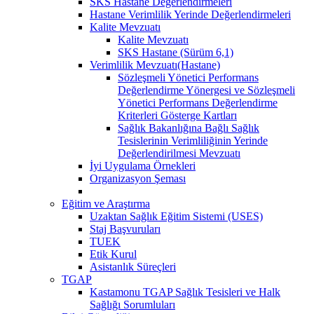
SKS Hastane Değerlendirmeleri
Hastane Verimlilik Yerinde Değerlendirmeleri
Kalite Mevzuatı
Kalite Mevzuatı
SKS Hastane (Sürüm 6,1)
Verimlilik Mevzuatı(Hastane)
Sözleşmeli Yönetici Performans
Değerlendirme Yönergesi ve Sözleşmeli
Yönetici Performans Değerlendirme
Kriterleri Gösterge Kartları
Sağlık Bakanlığına Bağlı Sağlık
Tesislerinin Verimliliğinin Yerinde
Değerlendirilmesi Mevzuatı
İyi Uygulama Örnekleri
Organizasyon Şeması
Eğitim ve Araştırma
Uzaktan Sağlık Eğitim Sistemi (USES)
Staj Başvuruları
TUEK
Etik Kurul
Asistanlık Süreçleri
TGAP
Kastamonu TGAP Sağlık Tesisleri ve Halk
Sağlığı Sorumluları