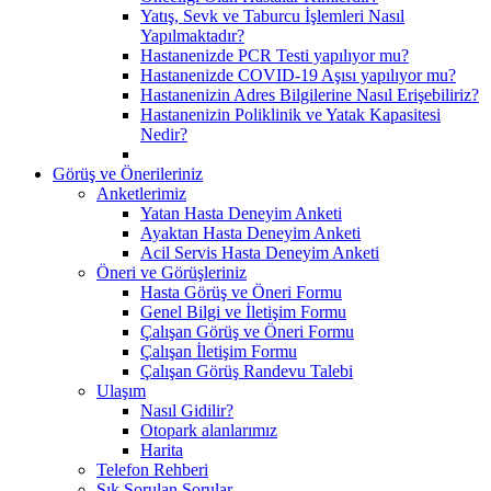
Yatış, Sevk ve Taburcu İşlemleri Nasıl
Yapılmaktadır?
Hastanenizde PCR Testi yapılıyor mu?
Hastanenizde COVID-19 Aşısı yapılıyor mu?
Hastanenizin Adres Bilgilerine Nasıl Erişebiliriz?
Hastanenizin Poliklinik ve Yatak Kapasitesi
Nedir?
Görüş ve Önerileriniz
Anketlerimiz
Yatan Hasta Deneyim Anketi
Ayaktan Hasta Deneyim Anketi
Acil Servis Hasta Deneyim Anketi
Öneri ve Görüşleriniz
Hasta Görüş ve Öneri Formu
Genel Bilgi ve İletişim Formu
Çalışan Görüş ve Öneri Formu
Çalışan İletişim Formu
Çalışan Görüş Randevu Talebi
Ulaşım
Nasıl Gidilir?
Otopark alanlarımız
Harita
Telefon Rehberi
Sık Sorulan Sorular