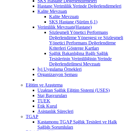
SKS Hastane Değerlendirmeleri
Hastane Verimlilik Yerinde Değerlendirmeleri
Kalite Mevzuatı
Kalite Mevzuatı
SKS Hastane (Sürüm 6,1)
Verimlilik Mevzuatı(Hastane)
Sözleşmeli Yönetici Performans
Değerlendirme Yönergesi ve Sözleşmeli
Yönetici Performans Değerlendirme
Kriterleri Gösterge Kartları
Sağlık Bakanlığına Bağlı Sağlık
Tesislerinin Verimliliğinin Yerinde
Değerlendirilmesi Mevzuatı
İyi Uygulama Örnekleri
Organizasyon Şeması
Eğitim ve Araştırma
Uzaktan Sağlık Eğitim Sistemi (USES)
Staj Başvuruları
TUEK
Etik Kurul
Asistanlık Süreçleri
TGAP
Kastamonu TGAP Sağlık Tesisleri ve Halk
Sağlığı Sorumluları