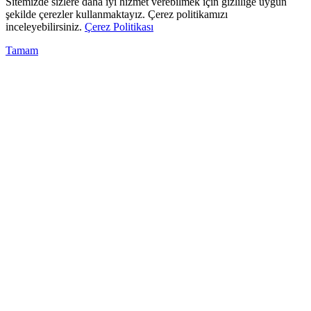
Sitemizde sizlere daha iyi hizmet verebilmek için gizliliğe uygun
şekilde çerezler kullanmaktayız. Çerez politikamızı
inceleyebilirsiniz.
Çerez Politikası
Tamam