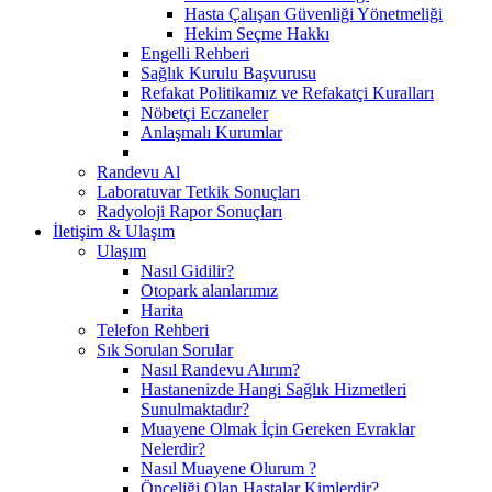
Hasta Çalışan Güvenliği Yönetmeliği
Hekim Seçme Hakkı
Engelli Rehberi
Sağlık Kurulu Başvurusu
Refakat Politikamız ve Refakatçi Kuralları
Nöbetçi Eczaneler
Anlaşmalı Kurumlar
Randevu Al
Laboratuvar Tetkik Sonuçları
Radyoloji Rapor Sonuçları
İletişim & Ulaşım
Ulaşım
Nasıl Gidilir?
Otopark alanlarımız
Harita
Telefon Rehberi
Sık Sorulan Sorular
Nasıl Randevu Alırım?
Hastanenizde Hangi Sağlık Hizmetleri
Sunulmaktadır?
Muayene Olmak İçin Gereken Evraklar
Nelerdir?
Nasıl Muayene Olurum ?
Önceliği Olan Hastalar Kimlerdir?