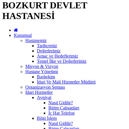
BOZKURT DEVLET
HASTANESİ
Kurumsal
Hastanemiz
Tarihçemiz
Değerlerimiz
Amaç ve Hedeflerimiz
Temel İlke ve Değerlerimiz
Misyon & Vizyon
Hastane Yönetimi
Başhekim
İdari Ve Mali Hizmetler Müdürü
Organizasyon Şeması
İdari Hizmetler
Ayniyat
Nasıl Gidilir?
Birim Çalışanları
İç Hat Telefon
Bilgi İşlem
Nasıl Gidilir?
Birim Çalışanları