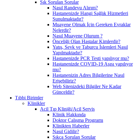
Sık Sorulan Sorular
Nasıl Randevu Alırım?
Hastanenizde Hangi Sağlık Hizmetleri
Sunulmaktadır?
Muayene Olmak İçin Gereken Evraklar
Nelerdir?
Nasıl Muayene Olurum ?
Önceliği Olan Hastalar Kimlerdir?
Yatış, Sevk ve Taburcu İşlemleri Nasıl
Yapılmaktadır?
Hastanenizde PCR Testi yapılıyor mu?
Hastanenizde COVID-19 Aşısı yapılıyor
mu?
Hastanenizin Adres Bilgilerine Nasıl
Erişebiliriz?
Web Sitenizdeki Bilgiler Ne Kadar
Günceldir?
Tıbbi Birimler
Klinikler
Acil Tıp Kliniği/Acil Servis
Klinik Hakkında
Doktor Çalışma Programı
Klinikten Haberler
Nasıl Gidilir?
Sıkça Sorulan Sorular