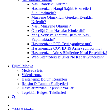
Nasıl Randevu Alırım?
Hastanenizde Hangi Sağlık Hizmetleri
Sunulmaktadır?
Muayene Olmak İçin Gereken Evraklar
Nelerdir?
Nasıl Muayene Olurum ?
Önceliği Olan Hastalar Kimlerdir?
Yatış, Sevk ve Taburcu İşlemleri Nasıl
Yapılmaktadır?
Hastanenizde PCR Testi yapılıyor mu?
Hastanenizde COVID-19 Aşısı yapılıyor mu?
Hastanenizin Adres Bilgilerine Nasıl Erişebiliriz?
Web Sitenizdeki Bilgiler Ne Kadar Günceldir?
Dijital Medya
Medyada Biz
Videolarımız
Hastanemiz Bölüm Resimleri
İletişim & Tanıtım Faaliyetleri
Hastalarımızdan Teşekkür Yazıları
Teşekkür Belgesi Takdimleri
Tıbbi Birimler