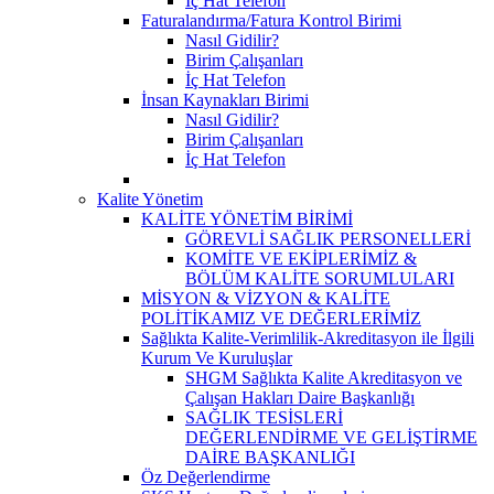
İç Hat Telefon
Faturalandırma/Fatura Kontrol Birimi
Nasıl Gidilir?
Birim Çalışanları
İç Hat Telefon
İnsan Kaynakları Birimi
Nasıl Gidilir?
Birim Çalışanları
İç Hat Telefon
Kalite Yönetim
KALİTE YÖNETİM BİRİMİ
GÖREVLİ SAĞLIK PERSONELLERİ
KOMİTE VE EKİPLERİMİZ &
BÖLÜM KALİTE SORUMLULARI
MİSYON & VİZYON & KALİTE
POLİTİKAMIZ VE DEĞERLERİMİZ
Sağlıkta Kalite-Verimlilik-Akreditasyon ile İlgili
Kurum Ve Kuruluşlar
SHGM Sağlıkta Kalite Akreditasyon ve
Çalışan Hakları Daire Başkanlığı
SAĞLIK TESİSLERİ
DEĞERLENDİRME VE GELİŞTİRME
DAİRE BAŞKANLIĞI
Öz Değerlendirme