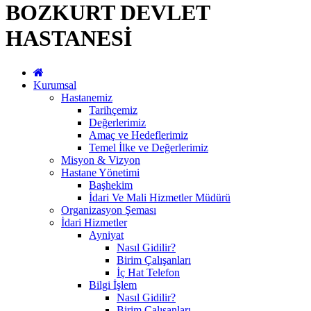
BOZKURT DEVLET
HASTANESİ
Kurumsal
Hastanemiz
Tarihçemiz
Değerlerimiz
Amaç ve Hedeflerimiz
Temel İlke ve Değerlerimiz
Misyon & Vizyon
Hastane Yönetimi
Başhekim
İdari Ve Mali Hizmetler Müdürü
Organizasyon Şeması
İdari Hizmetler
Ayniyat
Nasıl Gidilir?
Birim Çalışanları
İç Hat Telefon
Bilgi İşlem
Nasıl Gidilir?
Birim Çalışanları