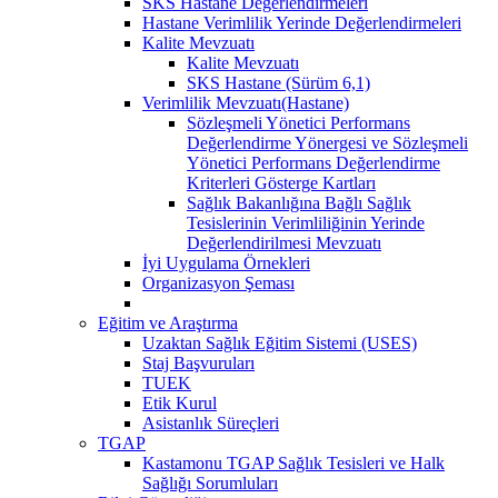
SKS Hastane Değerlendirmeleri
Hastane Verimlilik Yerinde Değerlendirmeleri
Kalite Mevzuatı
Kalite Mevzuatı
SKS Hastane (Sürüm 6,1)
Verimlilik Mevzuatı(Hastane)
Sözleşmeli Yönetici Performans
Değerlendirme Yönergesi ve Sözleşmeli
Yönetici Performans Değerlendirme
Kriterleri Gösterge Kartları
Sağlık Bakanlığına Bağlı Sağlık
Tesislerinin Verimliliğinin Yerinde
Değerlendirilmesi Mevzuatı
İyi Uygulama Örnekleri
Organizasyon Şeması
Eğitim ve Araştırma
Uzaktan Sağlık Eğitim Sistemi (USES)
Staj Başvuruları
TUEK
Etik Kurul
Asistanlık Süreçleri
TGAP
Kastamonu TGAP Sağlık Tesisleri ve Halk
Sağlığı Sorumluları