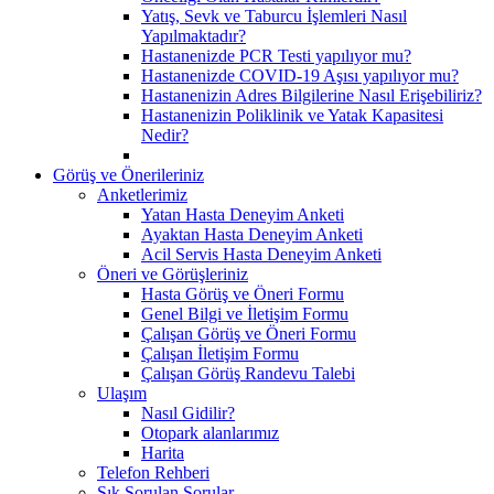
Yatış, Sevk ve Taburcu İşlemleri Nasıl
Yapılmaktadır?
Hastanenizde PCR Testi yapılıyor mu?
Hastanenizde COVID-19 Aşısı yapılıyor mu?
Hastanenizin Adres Bilgilerine Nasıl Erişebiliriz?
Hastanenizin Poliklinik ve Yatak Kapasitesi
Nedir?
Görüş ve Önerileriniz
Anketlerimiz
Yatan Hasta Deneyim Anketi
Ayaktan Hasta Deneyim Anketi
Acil Servis Hasta Deneyim Anketi
Öneri ve Görüşleriniz
Hasta Görüş ve Öneri Formu
Genel Bilgi ve İletişim Formu
Çalışan Görüş ve Öneri Formu
Çalışan İletişim Formu
Çalışan Görüş Randevu Talebi
Ulaşım
Nasıl Gidilir?
Otopark alanlarımız
Harita
Telefon Rehberi
Sık Sorulan Sorular