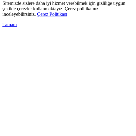
Sitemizde sizlere daha iyi hizmet verebilmek için gizliliğe uygun
şekilde çerezler kullanmaktayız. Çerez politikamızı
inceleyebilirsiniz.
Çerez Politikası
Tamam