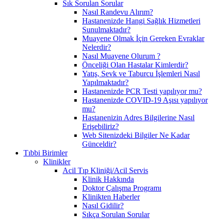
Sık Sorulan Sorular
Nasıl Randevu Alırım?
Hastanenizde Hangi Sağlık Hizmetleri
Sunulmaktadır?
Muayene Olmak İçin Gereken Evraklar
Nelerdir?
Nasıl Muayene Olurum ?
Önceliği Olan Hastalar Kimlerdir?
Yatış, Sevk ve Taburcu İşlemleri Nasıl
Yapılmaktadır?
Hastanenizde PCR Testi yapılıyor mu?
Hastanenizde COVID-19 Aşısı yapılıyor
mu?
Hastanenizin Adres Bilgilerine Nasıl
Erişebiliriz?
Web Sitenizdeki Bilgiler Ne Kadar
Günceldir?
Tıbbi Birimler
Klinikler
Acil Tıp Kliniği/Acil Servis
Klinik Hakkında
Doktor Çalışma Programı
Klinikten Haberler
Nasıl Gidilir?
Sıkça Sorulan Sorular