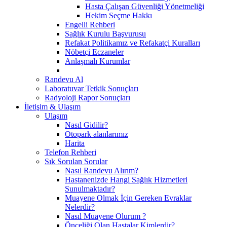
Hasta Çalışan Güvenliği Yönetmeliği
Hekim Seçme Hakkı
Engelli Rehberi
Sağlık Kurulu Başvurusu
Refakat Politikamız ve Refakatçi Kuralları
Nöbetçi Eczaneler
Anlaşmalı Kurumlar
Randevu Al
Laboratuvar Tetkik Sonuçları
Radyoloji Rapor Sonuçları
İletişim & Ulaşım
Ulaşım
Nasıl Gidilir?
Otopark alanlarımız
Harita
Telefon Rehberi
Sık Sorulan Sorular
Nasıl Randevu Alırım?
Hastanenizde Hangi Sağlık Hizmetleri
Sunulmaktadır?
Muayene Olmak İçin Gereken Evraklar
Nelerdir?
Nasıl Muayene Olurum ?
Önceliği Olan Hastalar Kimlerdir?