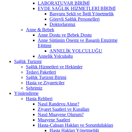
LABORATUVAR BİRİMİ
EVDE SAĞLIK HİZMETLERİ BİRİMİ
Başvuru Şekli ve İlgili Yönetmelik
Görevli Sağlık Personelleri
Doktorlarımız
Anne & Bebek
Anne Dostu ve Bebek Dostu
Anne Sütünün Önemi ve Başarılı Emzirme
Eğitimi
ANNELİK YOLCULUĞU
Annelik Yolculuğu
Sağlık Turizmi
Sağlık Hizmetleri ve Hekimler
Tedavi Paketleri
Sağlık Turizmi Birimi
Hasta ve Ziyaretçiler
Şehrimiz
Yönlendirme
Hasta Rehberi
Nasıl Randevu Alınır?
Ziyaret Saatleri ve Kuralları
Nasıl Muayene Olurum?
Muayene Saatleri
Hasta-Çalışan Hakları ve Sorumlulukları
Hasta Hakları Yönetmeliği