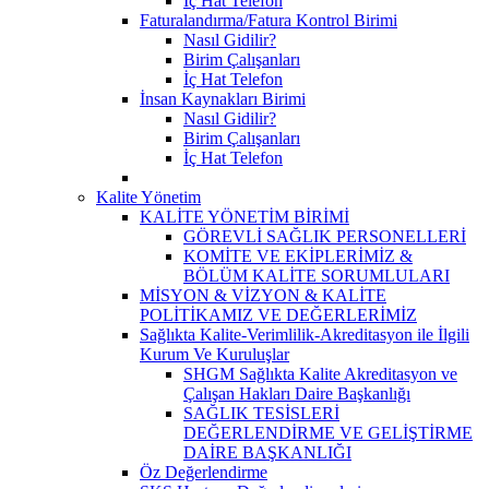
İç Hat Telefon
Faturalandırma/Fatura Kontrol Birimi
Nasıl Gidilir?
Birim Çalışanları
İç Hat Telefon
İnsan Kaynakları Birimi
Nasıl Gidilir?
Birim Çalışanları
İç Hat Telefon
Kalite Yönetim
KALİTE YÖNETİM BİRİMİ
GÖREVLİ SAĞLIK PERSONELLERİ
KOMİTE VE EKİPLERİMİZ &
BÖLÜM KALİTE SORUMLULARI
MİSYON & VİZYON & KALİTE
POLİTİKAMIZ VE DEĞERLERİMİZ
Sağlıkta Kalite-Verimlilik-Akreditasyon ile İlgili
Kurum Ve Kuruluşlar
SHGM Sağlıkta Kalite Akreditasyon ve
Çalışan Hakları Daire Başkanlığı
SAĞLIK TESİSLERİ
DEĞERLENDİRME VE GELİŞTİRME
DAİRE BAŞKANLIĞI
Öz Değerlendirme