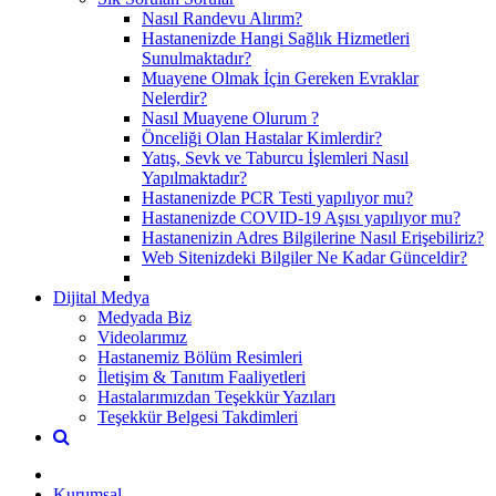
Nasıl Randevu Alırım?
Hastanenizde Hangi Sağlık Hizmetleri
Sunulmaktadır?
Muayene Olmak İçin Gereken Evraklar
Nelerdir?
Nasıl Muayene Olurum ?
Önceliği Olan Hastalar Kimlerdir?
Yatış, Sevk ve Taburcu İşlemleri Nasıl
Yapılmaktadır?
Hastanenizde PCR Testi yapılıyor mu?
Hastanenizde COVID-19 Aşısı yapılıyor mu?
Hastanenizin Adres Bilgilerine Nasıl Erişebiliriz?
Web Sitenizdeki Bilgiler Ne Kadar Günceldir?
Dijital Medya
Medyada Biz
Videolarımız
Hastanemiz Bölüm Resimleri
İletişim & Tanıtım Faaliyetleri
Hastalarımızdan Teşekkür Yazıları
Teşekkür Belgesi Takdimleri
Kurumsal