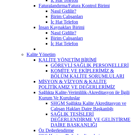
İç Hat Telefon
Faturalandırma/Fatura Kontrol Birimi
Nasıl Gidilir?
Birim Çalışanları
İç Hat Telefon
İnsan Kaynakları Birimi
Nasıl Gidilir?
Birim Çalışanları
İç Hat Telefon
Kalite Yönetim
KALİTE YÖNETİM BİRİMİ
GÖREVLİ SAĞLIK PERSONELLERİ
KOMİTE VE EKİPLERİMİZ &
BÖLÜM KALİTE SORUMLULARI
MİSYON & VİZYON & KALİTE
POLİTİKAMIZ VE DEĞERLERİMİZ
Sağlıkta Kalite-Verimlilik-Akreditasyon ile İlgili
Kurum Ve Kuruluşlar
SHGM Sağlıkta Kalite Akreditasyon ve
Çalışan Hakları Daire Başkanlığı
SAĞLIK TESİSLERİ
DEĞERLENDİRME VE GELİŞTİRME
DAİRE BAŞKANLIĞI
Öz Değerlendirme