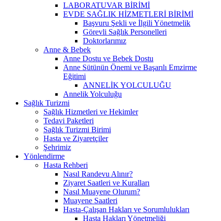
LABORATUVAR BİRİMİ
EVDE SAĞLIK HİZMETLERİ BİRİMİ
Başvuru Şekli ve İlgili Yönetmelik
Görevli Sağlık Personelleri
Doktorlarımız
Anne & Bebek
Anne Dostu ve Bebek Dostu
Anne Sütünün Önemi ve Başarılı Emzirme
Eğitimi
ANNELİK YOLCULUĞU
Annelik Yolculuğu
Sağlık Turizmi
Sağlık Hizmetleri ve Hekimler
Tedavi Paketleri
Sağlık Turizmi Birimi
Hasta ve Ziyaretçiler
Şehrimiz
Yönlendirme
Hasta Rehberi
Nasıl Randevu Alınır?
Ziyaret Saatleri ve Kuralları
Nasıl Muayene Olurum?
Muayene Saatleri
Hasta-Çalışan Hakları ve Sorumlulukları
Hasta Hakları Yönetmeliği