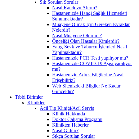
Sık Sorulan Sorular
Nasıl Randevu Alırım?
Hastanenizde Hangi Sağlık Hizmetleri
Sunulmaktadır?
Muayene Olmak İçin Gereken Evraklar
Nelerdir?
Nasıl Muayene Olurum ?
Önceliği Olan Hastalar Kimlerdir?
Yatış, Sevk ve Taburcu İşlemleri Nasıl
Yapılmaktadır?
Hastanenizde PCR Testi yapılıyor mu?
Hastanenizde COVID-19 Aşısı yapılıyor
mu?
Hastanenizin Adres Bilgilerine Nasıl
Erişebiliriz?
Web Sitenizdeki Bilgiler Ne Kadar
Günceldir?
Tıbbi Birimler
Klinikler
Acil Tıp Kliniği/Acil Servis
Klinik Hakkında
Doktor Çalışma Programı
Klinikten Haberler
Nasıl Gidilir?
Sıkça Sorulan Sorular