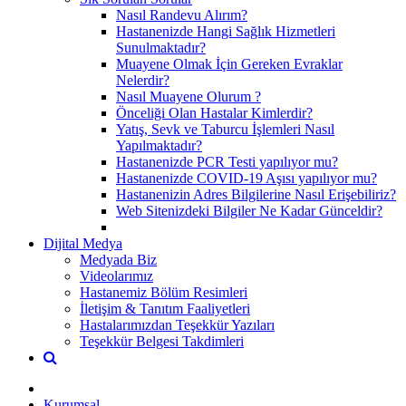
Nasıl Randevu Alırım?
Hastanenizde Hangi Sağlık Hizmetleri
Sunulmaktadır?
Muayene Olmak İçin Gereken Evraklar
Nelerdir?
Nasıl Muayene Olurum ?
Önceliği Olan Hastalar Kimlerdir?
Yatış, Sevk ve Taburcu İşlemleri Nasıl
Yapılmaktadır?
Hastanenizde PCR Testi yapılıyor mu?
Hastanenizde COVID-19 Aşısı yapılıyor mu?
Hastanenizin Adres Bilgilerine Nasıl Erişebiliriz?
Web Sitenizdeki Bilgiler Ne Kadar Günceldir?
Dijital Medya
Medyada Biz
Videolarımız
Hastanemiz Bölüm Resimleri
İletişim & Tanıtım Faaliyetleri
Hastalarımızdan Teşekkür Yazıları
Teşekkür Belgesi Takdimleri
Kurumsal