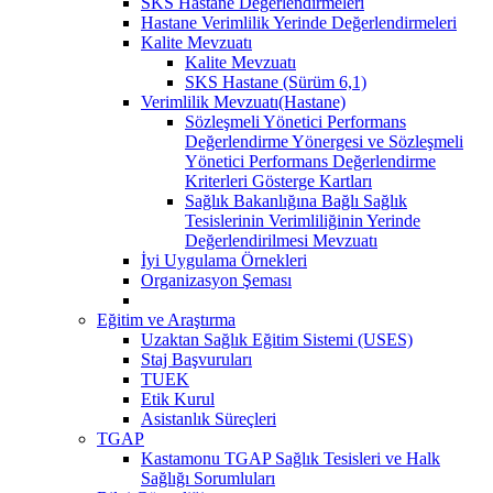
SKS Hastane Değerlendirmeleri
Hastane Verimlilik Yerinde Değerlendirmeleri
Kalite Mevzuatı
Kalite Mevzuatı
SKS Hastane (Sürüm 6,1)
Verimlilik Mevzuatı(Hastane)
Sözleşmeli Yönetici Performans
Değerlendirme Yönergesi ve Sözleşmeli
Yönetici Performans Değerlendirme
Kriterleri Gösterge Kartları
Sağlık Bakanlığına Bağlı Sağlık
Tesislerinin Verimliliğinin Yerinde
Değerlendirilmesi Mevzuatı
İyi Uygulama Örnekleri
Organizasyon Şeması
Eğitim ve Araştırma
Uzaktan Sağlık Eğitim Sistemi (USES)
Staj Başvuruları
TUEK
Etik Kurul
Asistanlık Süreçleri
TGAP
Kastamonu TGAP Sağlık Tesisleri ve Halk
Sağlığı Sorumluları