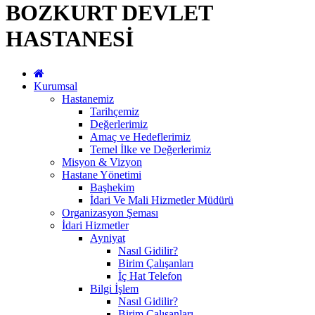
BOZKURT DEVLET
HASTANESİ
Kurumsal
Hastanemiz
Tarihçemiz
Değerlerimiz
Amaç ve Hedeflerimiz
Temel İlke ve Değerlerimiz
Misyon & Vizyon
Hastane Yönetimi
Başhekim
İdari Ve Mali Hizmetler Müdürü
Organizasyon Şeması
İdari Hizmetler
Ayniyat
Nasıl Gidilir?
Birim Çalışanları
İç Hat Telefon
Bilgi İşlem
Nasıl Gidilir?
Birim Çalışanları