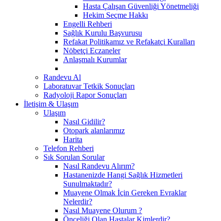
Hasta Çalışan Güvenliği Yönetmeliği
Hekim Seçme Hakkı
Engelli Rehberi
Sağlık Kurulu Başvurusu
Refakat Politikamız ve Refakatçi Kuralları
Nöbetçi Eczaneler
Anlaşmalı Kurumlar
Randevu Al
Laboratuvar Tetkik Sonuçları
Radyoloji Rapor Sonuçları
İletişim & Ulaşım
Ulaşım
Nasıl Gidilir?
Otopark alanlarımız
Harita
Telefon Rehberi
Sık Sorulan Sorular
Nasıl Randevu Alırım?
Hastanenizde Hangi Sağlık Hizmetleri
Sunulmaktadır?
Muayene Olmak İçin Gereken Evraklar
Nelerdir?
Nasıl Muayene Olurum ?
Önceliği Olan Hastalar Kimlerdir?