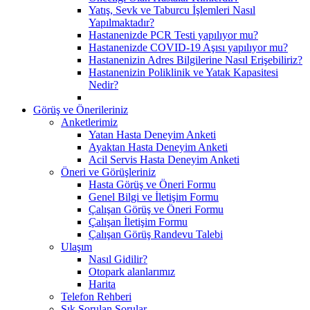
Yatış, Sevk ve Taburcu İşlemleri Nasıl
Yapılmaktadır?
Hastanenizde PCR Testi yapılıyor mu?
Hastanenizde COVID-19 Aşısı yapılıyor mu?
Hastanenizin Adres Bilgilerine Nasıl Erişebiliriz?
Hastanenizin Poliklinik ve Yatak Kapasitesi
Nedir?
Görüş ve Önerileriniz
Anketlerimiz
Yatan Hasta Deneyim Anketi
Ayaktan Hasta Deneyim Anketi
Acil Servis Hasta Deneyim Anketi
Öneri ve Görüşleriniz
Hasta Görüş ve Öneri Formu
Genel Bilgi ve İletişim Formu
Çalışan Görüş ve Öneri Formu
Çalışan İletişim Formu
Çalışan Görüş Randevu Talebi
Ulaşım
Nasıl Gidilir?
Otopark alanlarımız
Harita
Telefon Rehberi
Sık Sorulan Sorular