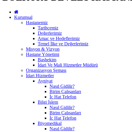
Kurumsal
Hastanemiz
Tarihçemiz
Değerlerimiz
Amaç ve Hedeflerimiz
Temel İlke ve Değerlerimiz
Misyon & Vizyon
Hastane Yönetimi
Başhekim
İdari Ve Mali Hizmetler Müdürü
Organizasyon Şeması
İdari Hizmetler
Ayniyat
Nasıl Gidilir?
Birim Çalışanları
İç Hat Telefon
Bilgi İşlem
Nasıl Gidilir?
Birim Çalışanları
İç Hat Telefon
Biyomedikal
Nasıl Gidilir?