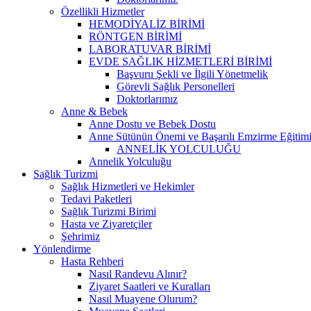
Özellikli Hizmetler
HEMODİYALİZ BİRİMİ
RÖNTGEN BİRİMİ
LABORATUVAR BİRİMİ
EVDE SAĞLIK HİZMETLERİ BİRİMİ
Başvuru Şekli ve İlgili Yönetmelik
Görevli Sağlık Personelleri
Doktorlarımız
Anne & Bebek
Anne Dostu ve Bebek Dostu
Anne Sütünün Önemi ve Başarılı Emzirme Eğitim
ANNELİK YOLCULUĞU
Annelik Yolculuğu
Sağlık Turizmi
Sağlık Hizmetleri ve Hekimler
Tedavi Paketleri
Sağlık Turizmi Birimi
Hasta ve Ziyaretçiler
Şehrimiz
Yönlendirme
Hasta Rehberi
Nasıl Randevu Alınır?
Ziyaret Saatleri ve Kuralları
Nasıl Muayene Olurum?