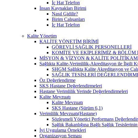
İç Hat Telefon
İnsan Kaynakları Birimi
Nasıl Gidilir?
Birim Çalışanları
İç Hat Telefon
Kalite Yönetim
KALİTE YÖNETİM BİRİMİ
GÖREVLİ SAĞLIK PERSONELLERİ
KOMİTE VE EKİPLERİMİZ & BÖLÜM
MİSYON & VİZYON & KALİTE POLİTİKAM
Sağlıkta Kalite-Verimlilik-Akreditasyon ile İlgili
SHGM Sağlıkta Kalite Akreditasyon ve Çalı
SAĞLIK TESİSLERİ DEĞERLENDİRM
Öz Değerlendirme
SKS Hastane Değerlendirmeleri
Hastane Verimlilik Yerinde Değerlendirmeleri
Kalite Mevzuatı
Kalite Mevzuatı
SKS Hastane (Sürüm 6,1)
Verimlilik Mevzuatı(Hastane)
Sözleşmeli Yönetici Performans Değerlendir
Sağlık Bakanlığına Bağlı Sağlık Tesislerini
İyi Uygulama Örnekleri
Organizasyon Şeması