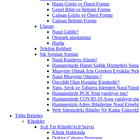
Hasta Görüş ve Öneri Formu
Genel Bilgi ve İletişim Formu
Çalışan Görüş ve Öneri Formu
Çalışan İletişim Formu
Ulaşım
Nasıl Gidilir?
Otopark alanlarımız
Harita
Telefon Rehberi
Sık Sorulan Sorular
Nasıl Randevu Alırım?
Hastanenizde Hangi Sağlık Hizmetleri Sunu
Muayene Olmak İçin Gereken Evraklar Nele
Nasıl Muayene Olurum ?
Önceliği Olan Hastalar Kimlerdir?
Yatış, Sevk ve Taburcu İşlemleri Nasıl Yapı
Hastanenizde PCR Testi yapılıyor mu?
Hastanenizde COVID-19 Aşısı yapılıyor m
Hastanenizin Adres Bilgilerine Nasıl Erişebil
Web Sitenizdeki Bilgiler Ne Kadar Günceld
Tıbbi Birimler
Klinikler
Acil Tıp Kliniği/Acil Servis
Klinik Hakkında
Doktor Çalışma Programı