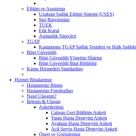
Eğitim ve Araştırma
Uzaktan Sağlık Eğitim Sistemi (USES)
Staj Başvuruları
TUEK
Etik Kurul
Asistanlık Süreçleri
TGAP
Kastamonu TGAP Sağlık Tesisleri ve Halk Sağlığı
Bilgi Güvenliği
Bilgi Güvenliği Yönetim Sİstemi
Bilgi Güvenliği İhlal Bildirimi
Kamu Hizmetleri Standartları
Hizmet Binalarımız
Hastanemiz Binası
Hastanemiz Fotoğrafları
Nasıl Ulaşırım?
İletişim & Ulaşım
Anketlerimiz
Çalışan Geri Bildirim Anketi
Yatan Hasta Deneyim Anketi
Ayaktan Hasta Deneyim Anketi
Acil Servis Hasta Deneyim Anketi
Öneri ve Görüşleriniz