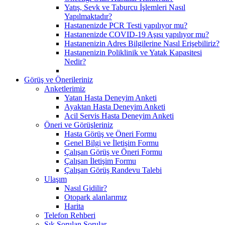
Yatış, Sevk ve Taburcu İşlemleri Nasıl
Yapılmaktadır?
Hastanenizde PCR Testi yapılıyor mu?
Hastanenizde COVID-19 Aşısı yapılıyor mu?
Hastanenizin Adres Bilgilerine Nasıl Erişebiliriz?
Hastanenizin Poliklinik ve Yatak Kapasitesi
Nedir?
Görüş ve Önerileriniz
Anketlerimiz
Yatan Hasta Deneyim Anketi
Ayaktan Hasta Deneyim Anketi
Acil Servis Hasta Deneyim Anketi
Öneri ve Görüşleriniz
Hasta Görüş ve Öneri Formu
Genel Bilgi ve İletişim Formu
Çalışan Görüş ve Öneri Formu
Çalışan İletişim Formu
Çalışan Görüş Randevu Talebi
Ulaşım
Nasıl Gidilir?
Otopark alanlarımız
Harita
Telefon Rehberi
Sık Sorulan Sorular