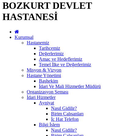
BOZKURT DEVLET
HASTANESİ
Kurumsal
Hastanemiz
Tarihçemiz
Değerlerimiz
Amaç ve Hedeflerimiz
Temel İlke ve Değerlerimiz
Misyon & Vizyon
Hastane Yönetimi
Başhekim
İdari Ve Mali Hizmetler Müdürü
Organizasyon Şeması
İdari Hizmetler
Ayniyat
Nasıl Gidilir?
Birim Çalışanları
İç Hat Telefon
Bilgi İşlem
Nasıl Gidilir?
Birim Çalışanları