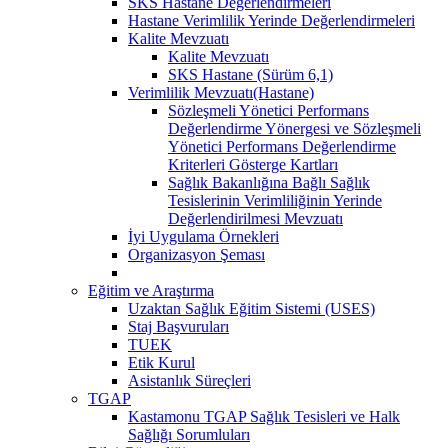
SKS Hastane Değerlendirmeleri
Hastane Verimlilik Yerinde Değerlendirmeleri
Kalite Mevzuatı
Kalite Mevzuatı
SKS Hastane (Sürüm 6,1)
Verimlilik Mevzuatı(Hastane)
Sözleşmeli Yönetici Performans
Değerlendirme Yönergesi ve Sözleşmeli
Yönetici Performans Değerlendirme
Kriterleri Gösterge Kartları
Sağlık Bakanlığına Bağlı Sağlık
Tesislerinin Verimliliğinin Yerinde
Değerlendirilmesi Mevzuatı
İyi Uygulama Örnekleri
Organizasyon Şeması
Eğitim ve Araştırma
Uzaktan Sağlık Eğitim Sistemi (USES)
Staj Başvuruları
TUEK
Etik Kurul
Asistanlık Süreçleri
TGAP
Kastamonu TGAP Sağlık Tesisleri ve Halk
Sağlığı Sorumluları