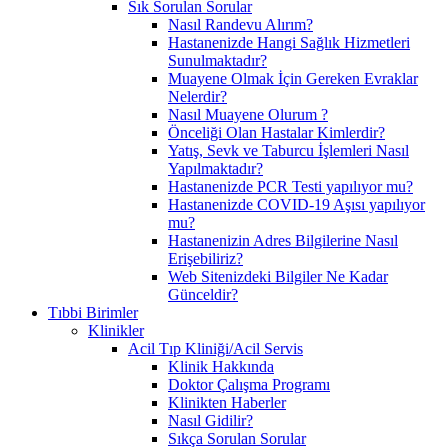
Sık Sorulan Sorular
Nasıl Randevu Alırım?
Hastanenizde Hangi Sağlık Hizmetleri
Sunulmaktadır?
Muayene Olmak İçin Gereken Evraklar
Nelerdir?
Nasıl Muayene Olurum ?
Önceliği Olan Hastalar Kimlerdir?
Yatış, Sevk ve Taburcu İşlemleri Nasıl
Yapılmaktadır?
Hastanenizde PCR Testi yapılıyor mu?
Hastanenizde COVID-19 Aşısı yapılıyor
mu?
Hastanenizin Adres Bilgilerine Nasıl
Erişebiliriz?
Web Sitenizdeki Bilgiler Ne Kadar
Günceldir?
Tıbbi Birimler
Klinikler
Acil Tıp Kliniği/Acil Servis
Klinik Hakkında
Doktor Çalışma Programı
Klinikten Haberler
Nasıl Gidilir?
Sıkça Sorulan Sorular