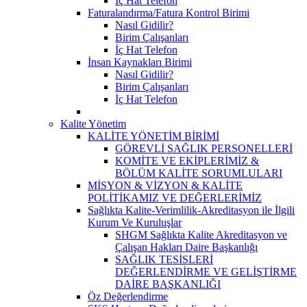
İç Hat Telefon
Faturalandırma/Fatura Kontrol Birimi
Nasıl Gidilir?
Birim Çalışanları
İç Hat Telefon
İnsan Kaynakları Birimi
Nasıl Gidilir?
Birim Çalışanları
İç Hat Telefon
Kalite Yönetim
KALİTE YÖNETİM BİRİMİ
GÖREVLİ SAĞLIK PERSONELLERİ
KOMİTE VE EKİPLERİMİZ &
BÖLÜM KALİTE SORUMLULARI
MİSYON & VİZYON & KALİTE
POLİTİKAMIZ VE DEĞERLERİMİZ
Sağlıkta Kalite-Verimlilik-Akreditasyon ile İlgili
Kurum Ve Kuruluşlar
SHGM Sağlıkta Kalite Akreditasyon ve
Çalışan Hakları Daire Başkanlığı
SAĞLIK TESİSLERİ
DEĞERLENDİRME VE GELİŞTİRME
DAİRE BAŞKANLIĞI
Öz Değerlendirme