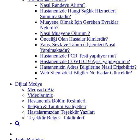
Nasıl Randevu Alırım?
Hastanenizde Hangi Sağlık Hizmetleri
Sunulmaktadır?
Muayene Olmak İçin Gereken Evraklar
Nelerdir?
Nasıl Muayene Olurum ?
Önceliği Olan Hastalar Kimlerdir?
Yatış, Sevk ve Taburcu İşlemleri Nasıl
Yapılmaktadır?
Hastanenizde PCR Testi yapılıyor mu?
Hastanenizde COVID-19 Aşısı yapılıyor mu?
Hastanenizin Adres Bilgilerine Nasıl Erişebiliriz?
Web Sitenizdeki Bilgiler Ne Kadar Günceldir?
Dijital Medya
Medyada Biz
Videolarımız
Hastanemiz Bölüm Resimleri
İletişim & Tanıtım Faaliyetleri
Hastalarımızdan Teşekkür Yazıları
Teşekkür Belgesi Takdimleri
Tıbbi Birimler