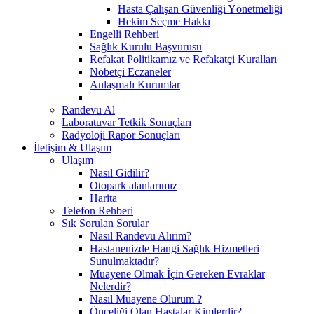
Hasta Çalışan Güvenliği Yönetmeliği
Hekim Seçme Hakkı
Engelli Rehberi
Sağlık Kurulu Başvurusu
Refakat Politikamız ve Refakatçi Kuralları
Nöbetçi Eczaneler
Anlaşmalı Kurumlar
Randevu Al
Laboratuvar Tetkik Sonuçları
Radyoloji Rapor Sonuçları
İletişim & Ulaşım
Ulaşım
Nasıl Gidilir?
Otopark alanlarımız
Harita
Telefon Rehberi
Sık Sorulan Sorular
Nasıl Randevu Alırım?
Hastanenizde Hangi Sağlık Hizmetleri
Sunulmaktadır?
Muayene Olmak İçin Gereken Evraklar
Nelerdir?
Nasıl Muayene Olurum ?
Önceliği Olan Hastalar Kimlerdir?