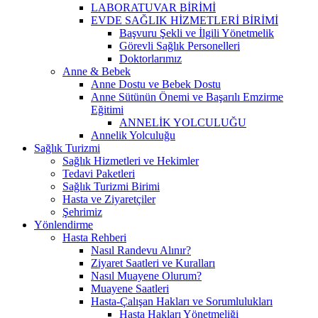
LABORATUVAR BİRİMİ
EVDE SAĞLIK HİZMETLERİ BİRİMİ
Başvuru Şekli ve İlgili Yönetmelik
Görevli Sağlık Personelleri
Doktorlarımız
Anne & Bebek
Anne Dostu ve Bebek Dostu
Anne Sütünün Önemi ve Başarılı Emzirme
Eğitimi
ANNELİK YOLCULUĞU
Annelik Yolculuğu
Sağlık Turizmi
Sağlık Hizmetleri ve Hekimler
Tedavi Paketleri
Sağlık Turizmi Birimi
Hasta ve Ziyaretçiler
Şehrimiz
Yönlendirme
Hasta Rehberi
Nasıl Randevu Alınır?
Ziyaret Saatleri ve Kuralları
Nasıl Muayene Olurum?
Muayene Saatleri
Hasta-Çalışan Hakları ve Sorumlulukları
Hasta Hakları Yönetmeliği