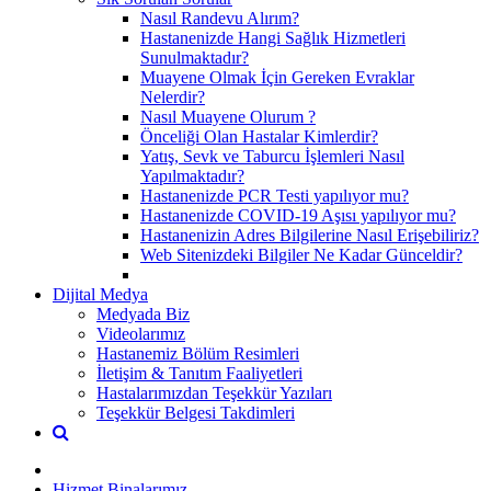
Nasıl Randevu Alırım?
Hastanenizde Hangi Sağlık Hizmetleri
Sunulmaktadır?
Muayene Olmak İçin Gereken Evraklar
Nelerdir?
Nasıl Muayene Olurum ?
Önceliği Olan Hastalar Kimlerdir?
Yatış, Sevk ve Taburcu İşlemleri Nasıl
Yapılmaktadır?
Hastanenizde PCR Testi yapılıyor mu?
Hastanenizde COVID-19 Aşısı yapılıyor mu?
Hastanenizin Adres Bilgilerine Nasıl Erişebiliriz?
Web Sitenizdeki Bilgiler Ne Kadar Günceldir?
Dijital Medya
Medyada Biz
Videolarımız
Hastanemiz Bölüm Resimleri
İletişim & Tanıtım Faaliyetleri
Hastalarımızdan Teşekkür Yazıları
Teşekkür Belgesi Takdimleri
Hizmet Binalarımız