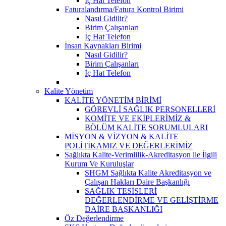
İç Hat Telefon
Faturalandırma/Fatura Kontrol Birimi
Nasıl Gidilir?
Birim Çalışanları
İç Hat Telefon
İnsan Kaynakları Birimi
Nasıl Gidilir?
Birim Çalışanları
İç Hat Telefon
Kalite Yönetim
KALİTE YÖNETİM BİRİMİ
GÖREVLİ SAĞLIK PERSONELLERİ
KOMİTE VE EKİPLERİMİZ &
BÖLÜM KALİTE SORUMLULARI
MİSYON & VİZYON & KALİTE
POLİTİKAMIZ VE DEĞERLERİMİZ
Sağlıkta Kalite-Verimlilik-Akreditasyon ile İlgili
Kurum Ve Kuruluşlar
SHGM Sağlıkta Kalite Akreditasyon ve
Çalışan Hakları Daire Başkanlığı
SAĞLIK TESİSLERİ
DEĞERLENDİRME VE GELİŞTİRME
DAİRE BAŞKANLIĞI
Öz Değerlendirme