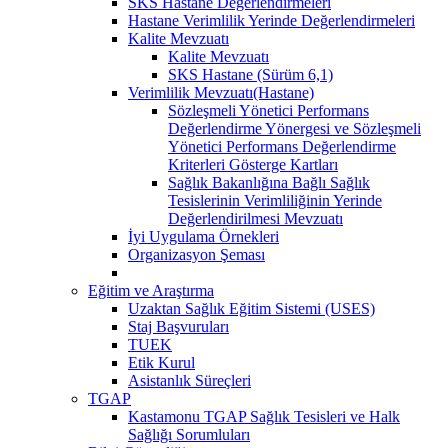
SKS Hastane Değerlendirmeleri
Hastane Verimlilik Yerinde Değerlendirmeleri
Kalite Mevzuatı
Kalite Mevzuatı
SKS Hastane (Sürüm 6,1)
Verimlilik Mevzuatı(Hastane)
Sözleşmeli Yönetici Performans
Değerlendirme Yönergesi ve Sözleşmeli
Yönetici Performans Değerlendirme
Kriterleri Gösterge Kartları
Sağlık Bakanlığına Bağlı Sağlık
Tesislerinin Verimliliğinin Yerinde
Değerlendirilmesi Mevzuatı
İyi Uygulama Örnekleri
Organizasyon Şeması
Eğitim ve Araştırma
Uzaktan Sağlık Eğitim Sistemi (USES)
Staj Başvuruları
TUEK
Etik Kurul
Asistanlık Süreçleri
TGAP
Kastamonu TGAP Sağlık Tesisleri ve Halk
Sağlığı Sorumluları