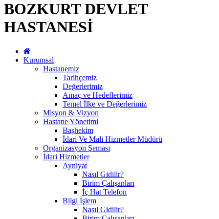
BOZKURT DEVLET
HASTANESİ
Kurumsal
Hastanemiz
Tarihçemiz
Değerlerimiz
Amaç ve Hedeflerimiz
Temel İlke ve Değerlerimiz
Misyon & Vizyon
Hastane Yönetimi
Başhekim
İdari Ve Mali Hizmetler Müdürü
Organizasyon Şeması
İdari Hizmetler
Ayniyat
Nasıl Gidilir?
Birim Çalışanları
İç Hat Telefon
Bilgi İşlem
Nasıl Gidilir?
Birim Çalışanları