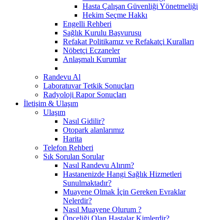
Hasta Çalışan Güvenliği Yönetmeliği
Hekim Seçme Hakkı
Engelli Rehberi
Sağlık Kurulu Başvurusu
Refakat Politikamız ve Refakatçi Kuralları
Nöbetçi Eczaneler
Anlaşmalı Kurumlar
Randevu Al
Laboratuvar Tetkik Sonuçları
Radyoloji Rapor Sonuçları
İletişim & Ulaşım
Ulaşım
Nasıl Gidilir?
Otopark alanlarımız
Harita
Telefon Rehberi
Sık Sorulan Sorular
Nasıl Randevu Alırım?
Hastanenizde Hangi Sağlık Hizmetleri
Sunulmaktadır?
Muayene Olmak İçin Gereken Evraklar
Nelerdir?
Nasıl Muayene Olurum ?
Önceliği Olan Hastalar Kimlerdir?