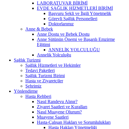
LABORATUVAR BİRİMİ
EVDE SAĞLIK HİZMETLERİ BİRİMİ
Başvuru Şekli ve İlgili Yönetmelik
Görevli Sağlık Personelleri
Doktorlarımız
Anne & Bebek
Anne Dostu ve Bebek Dostu
Anne Sütünün Önemi ve Başarılı Emzirme
Eğitimi
ANNELİK YOLCULUĞU
Annelik Yolculuğu
Sağlık Turizmi
Sağlık Hizmetleri ve Hekimler
Tedavi Paketleri
Sağlık Turizmi Birimi
Hasta ve Ziyaretçiler
Şehrimiz
Yönlendirme
Hasta Rehberi
Nasıl Randevu Alınır?
Ziyaret Saatleri ve Kuralları
Nasıl Muayene Olurum?
Muayene Saatleri
Hasta-Çalışan Hakları ve Sorumlulukları
Hasta Hakları Yönetmeliği