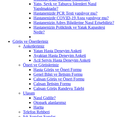
Yatış, Sevk ve Taburcu İşlemleri Nasıl
Yapılmaktadır?
Hastanenizde PCR Testi yapılıyor mu?
Hastanenizde COVID-19 Aşısı yapılıyor mu?
Hastanenizin Adres Bilgilerine Nasıl Erişebiliriz?
Hastanenizin Poliklinik ve Yatak Kapasitesi
Nedir?
Görüş ve Önerileriniz
Anketlerimiz
Yatan Hasta Deneyim Anketi
Ayaktan Hasta Deneyim Anketi
Acil Servis Hasta Deneyim Anketi
Öneri ve Görüşleriniz
Hasta Görüş ve Öneri Formu
Genel Bilgi ve İletişim Formu
Çalışan Görüş ve Öneri Formu
Çalışan İletişim Formu
Çalışan Görüş Randevu Talebi
Ulaşım
Nasıl Gidilir?
Otopark alanlarımız
Harita
Telefon Rehberi
Sık Sorulan Sorular