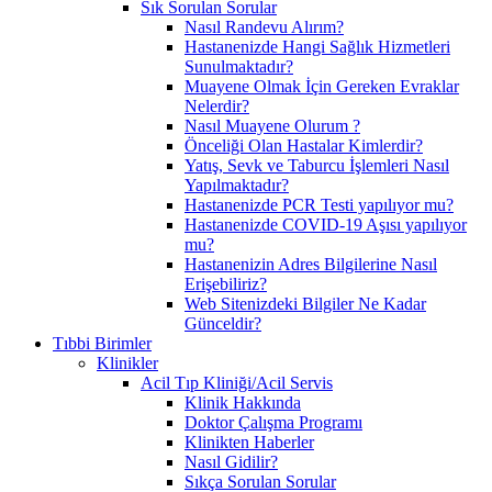
Sık Sorulan Sorular
Nasıl Randevu Alırım?
Hastanenizde Hangi Sağlık Hizmetleri
Sunulmaktadır?
Muayene Olmak İçin Gereken Evraklar
Nelerdir?
Nasıl Muayene Olurum ?
Önceliği Olan Hastalar Kimlerdir?
Yatış, Sevk ve Taburcu İşlemleri Nasıl
Yapılmaktadır?
Hastanenizde PCR Testi yapılıyor mu?
Hastanenizde COVID-19 Aşısı yapılıyor
mu?
Hastanenizin Adres Bilgilerine Nasıl
Erişebiliriz?
Web Sitenizdeki Bilgiler Ne Kadar
Günceldir?
Tıbbi Birimler
Klinikler
Acil Tıp Kliniği/Acil Servis
Klinik Hakkında
Doktor Çalışma Programı
Klinikten Haberler
Nasıl Gidilir?
Sıkça Sorulan Sorular