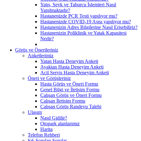
Yatış, Sevk ve Taburcu İşlemleri Nasıl
Yapılmaktadır?
Hastanenizde PCR Testi yapılıyor mu?
Hastanenizde COVID-19 Aşısı yapılıyor mu?
Hastanenizin Adres Bilgilerine Nasıl Erişebiliriz?
Hastanenizin Poliklinik ve Yatak Kapasitesi
Nedir?
Görüş ve Önerileriniz
Anketlerimiz
Yatan Hasta Deneyim Anketi
Ayaktan Hasta Deneyim Anketi
Acil Servis Hasta Deneyim Anketi
Öneri ve Görüşleriniz
Hasta Görüş ve Öneri Formu
Genel Bilgi ve İletişim Formu
Çalışan Görüş ve Öneri Formu
Çalışan İletişim Formu
Çalışan Görüş Randevu Talebi
Ulaşım
Nasıl Gidilir?
Otopark alanlarımız
Harita
Telefon Rehberi
Sık Sorulan Sorular