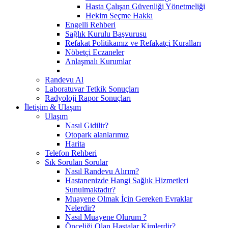
Hasta Çalışan Güvenliği Yönetmeliği
Hekim Seçme Hakkı
Engelli Rehberi
Sağlık Kurulu Başvurusu
Refakat Politikamız ve Refakatçi Kuralları
Nöbetçi Eczaneler
Anlaşmalı Kurumlar
Randevu Al
Laboratuvar Tetkik Sonuçları
Radyoloji Rapor Sonuçları
İletişim & Ulaşım
Ulaşım
Nasıl Gidilir?
Otopark alanlarımız
Harita
Telefon Rehberi
Sık Sorulan Sorular
Nasıl Randevu Alırım?
Hastanenizde Hangi Sağlık Hizmetleri
Sunulmaktadır?
Muayene Olmak İçin Gereken Evraklar
Nelerdir?
Nasıl Muayene Olurum ?
Önceliği Olan Hastalar Kimlerdir?