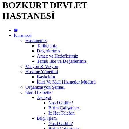
BOZKURT DEVLET
HASTANESİ
Kurumsal
Hastanemiz
Tarihçemiz
Değerlerimiz
Amaç ve Hedeflerimiz
Temel İlke ve Değerlerimiz
Misyon & Vizyon
Hastane Yönetimi
Başhekim
İdari Ve Mali Hizmetler Müdürü
Organizasyon Şeması
İdari Hizmetler
Ayniyat
Nasıl Gidilir?
Birim Çalışanları
İç Hat Telefon
Bilgi İşlem
Nasıl Gidilir?
Birim Çalışanları