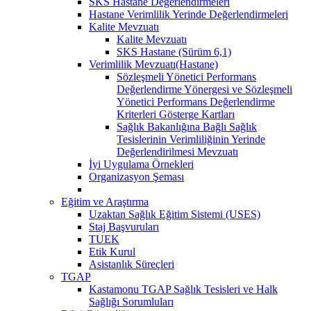
SKS Hastane Değerlendirmeleri
Hastane Verimlilik Yerinde Değerlendirmeleri
Kalite Mevzuatı
Kalite Mevzuatı
SKS Hastane (Sürüm 6,1)
Verimlilik Mevzuatı(Hastane)
Sözleşmeli Yönetici Performans
Değerlendirme Yönergesi ve Sözleşmeli
Yönetici Performans Değerlendirme
Kriterleri Gösterge Kartları
Sağlık Bakanlığına Bağlı Sağlık
Tesislerinin Verimliliğinin Yerinde
Değerlendirilmesi Mevzuatı
İyi Uygulama Örnekleri
Organizasyon Şeması
Eğitim ve Araştırma
Uzaktan Sağlık Eğitim Sistemi (USES)
Staj Başvuruları
TUEK
Etik Kurul
Asistanlık Süreçleri
TGAP
Kastamonu TGAP Sağlık Tesisleri ve Halk
Sağlığı Sorumluları