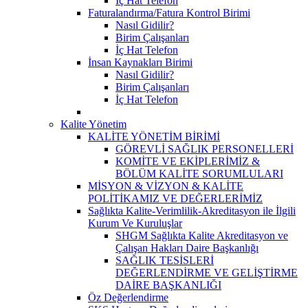
İç Hat Telefon
Faturalandırma/Fatura Kontrol Birimi
Nasıl Gidilir?
Birim Çalışanları
İç Hat Telefon
İnsan Kaynakları Birimi
Nasıl Gidilir?
Birim Çalışanları
İç Hat Telefon
Kalite Yönetim
KALİTE YÖNETİM BİRİMİ
GÖREVLİ SAĞLIK PERSONELLERİ
KOMİTE VE EKİPLERİMİZ &
BÖLÜM KALİTE SORUMLULARI
MİSYON & VİZYON & KALİTE
POLİTİKAMIZ VE DEĞERLERİMİZ
Sağlıkta Kalite-Verimlilik-Akreditasyon ile İlgili
Kurum Ve Kuruluşlar
SHGM Sağlıkta Kalite Akreditasyon ve
Çalışan Hakları Daire Başkanlığı
SAĞLIK TESİSLERİ
DEĞERLENDİRME VE GELİŞTİRME
DAİRE BAŞKANLIĞI
Öz Değerlendirme