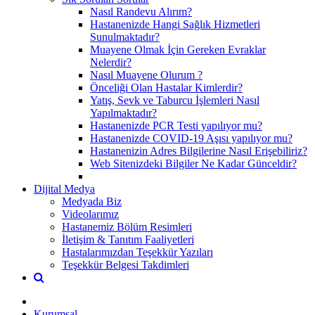
Nasıl Randevu Alırım?
Hastanenizde Hangi Sağlık Hizmetleri
Sunulmaktadır?
Muayene Olmak İçin Gereken Evraklar
Nelerdir?
Nasıl Muayene Olurum ?
Önceliği Olan Hastalar Kimlerdir?
Yatış, Sevk ve Taburcu İşlemleri Nasıl
Yapılmaktadır?
Hastanenizde PCR Testi yapılıyor mu?
Hastanenizde COVID-19 Aşısı yapılıyor mu?
Hastanenizin Adres Bilgilerine Nasıl Erişebiliriz?
Web Sitenizdeki Bilgiler Ne Kadar Günceldir?
Dijital Medya
Medyada Biz
Videolarımız
Hastanemiz Bölüm Resimleri
İletişim & Tanıtım Faaliyetleri
Hastalarımızdan Teşekkür Yazıları
Teşekkür Belgesi Takdimleri
Kurumsal