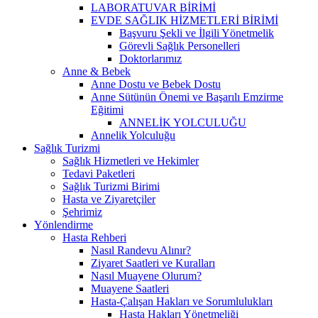
LABORATUVAR BİRİMİ
EVDE SAĞLIK HİZMETLERİ BİRİMİ
Başvuru Şekli ve İlgili Yönetmelik
Görevli Sağlık Personelleri
Doktorlarımız
Anne & Bebek
Anne Dostu ve Bebek Dostu
Anne Sütünün Önemi ve Başarılı Emzirme
Eğitimi
ANNELİK YOLCULUĞU
Annelik Yolculuğu
Sağlık Turizmi
Sağlık Hizmetleri ve Hekimler
Tedavi Paketleri
Sağlık Turizmi Birimi
Hasta ve Ziyaretçiler
Şehrimiz
Yönlendirme
Hasta Rehberi
Nasıl Randevu Alınır?
Ziyaret Saatleri ve Kuralları
Nasıl Muayene Olurum?
Muayene Saatleri
Hasta-Çalışan Hakları ve Sorumlulukları
Hasta Hakları Yönetmeliği