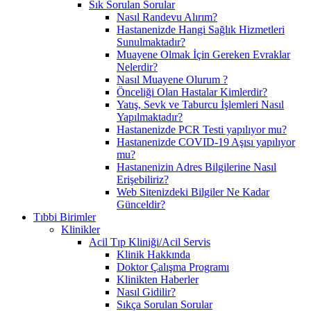
Sık Sorulan Sorular
Nasıl Randevu Alırım?
Hastanenizde Hangi Sağlık Hizmetleri
Sunulmaktadır?
Muayene Olmak İçin Gereken Evraklar
Nelerdir?
Nasıl Muayene Olurum ?
Önceliği Olan Hastalar Kimlerdir?
Yatış, Sevk ve Taburcu İşlemleri Nasıl
Yapılmaktadır?
Hastanenizde PCR Testi yapılıyor mu?
Hastanenizde COVID-19 Aşısı yapılıyor
mu?
Hastanenizin Adres Bilgilerine Nasıl
Erişebiliriz?
Web Sitenizdeki Bilgiler Ne Kadar
Günceldir?
Tıbbi Birimler
Klinikler
Acil Tıp Kliniği/Acil Servis
Klinik Hakkında
Doktor Çalışma Programı
Klinikten Haberler
Nasıl Gidilir?
Sıkça Sorulan Sorular