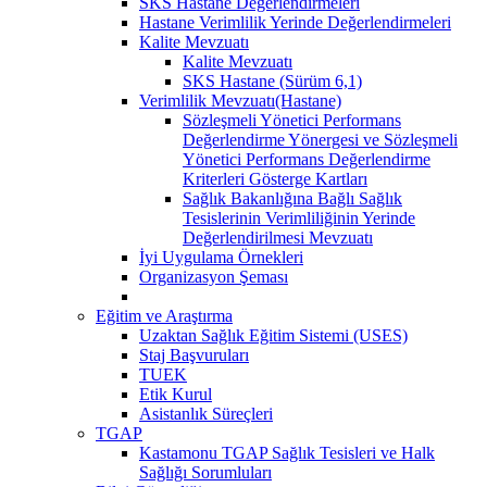
SKS Hastane Değerlendirmeleri
Hastane Verimlilik Yerinde Değerlendirmeleri
Kalite Mevzuatı
Kalite Mevzuatı
SKS Hastane (Sürüm 6,1)
Verimlilik Mevzuatı(Hastane)
Sözleşmeli Yönetici Performans
Değerlendirme Yönergesi ve Sözleşmeli
Yönetici Performans Değerlendirme
Kriterleri Gösterge Kartları
Sağlık Bakanlığına Bağlı Sağlık
Tesislerinin Verimliliğinin Yerinde
Değerlendirilmesi Mevzuatı
İyi Uygulama Örnekleri
Organizasyon Şeması
Eğitim ve Araştırma
Uzaktan Sağlık Eğitim Sistemi (USES)
Staj Başvuruları
TUEK
Etik Kurul
Asistanlık Süreçleri
TGAP
Kastamonu TGAP Sağlık Tesisleri ve Halk
Sağlığı Sorumluları