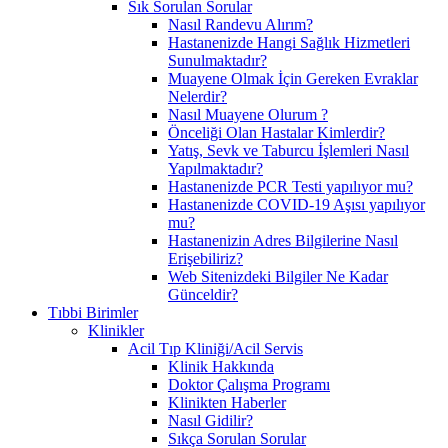
Sık Sorulan Sorular
Nasıl Randevu Alırım?
Hastanenizde Hangi Sağlık Hizmetleri
Sunulmaktadır?
Muayene Olmak İçin Gereken Evraklar
Nelerdir?
Nasıl Muayene Olurum ?
Önceliği Olan Hastalar Kimlerdir?
Yatış, Sevk ve Taburcu İşlemleri Nasıl
Yapılmaktadır?
Hastanenizde PCR Testi yapılıyor mu?
Hastanenizde COVID-19 Aşısı yapılıyor
mu?
Hastanenizin Adres Bilgilerine Nasıl
Erişebiliriz?
Web Sitenizdeki Bilgiler Ne Kadar
Günceldir?
Tıbbi Birimler
Klinikler
Acil Tıp Kliniği/Acil Servis
Klinik Hakkında
Doktor Çalışma Programı
Klinikten Haberler
Nasıl Gidilir?
Sıkça Sorulan Sorular