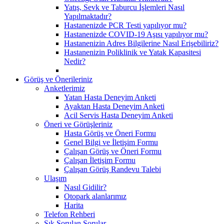
Yatış, Sevk ve Taburcu İşlemleri Nasıl
Yapılmaktadır?
Hastanenizde PCR Testi yapılıyor mu?
Hastanenizde COVID-19 Aşısı yapılıyor mu?
Hastanenizin Adres Bilgilerine Nasıl Erişebiliriz?
Hastanenizin Poliklinik ve Yatak Kapasitesi
Nedir?
Görüş ve Önerileriniz
Anketlerimiz
Yatan Hasta Deneyim Anketi
Ayaktan Hasta Deneyim Anketi
Acil Servis Hasta Deneyim Anketi
Öneri ve Görüşleriniz
Hasta Görüş ve Öneri Formu
Genel Bilgi ve İletişim Formu
Çalışan Görüş ve Öneri Formu
Çalışan İletişim Formu
Çalışan Görüş Randevu Talebi
Ulaşım
Nasıl Gidilir?
Otopark alanlarımız
Harita
Telefon Rehberi
Sık Sorulan Sorular