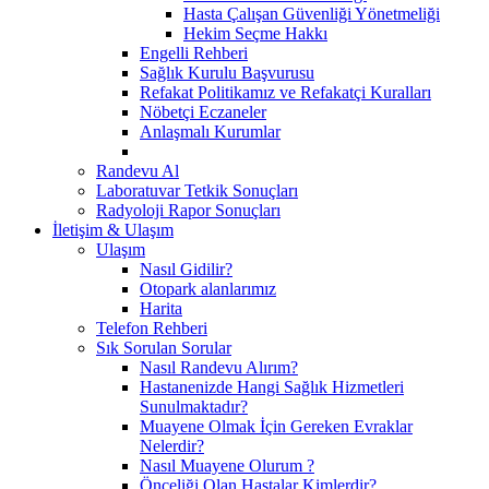
Hasta Çalışan Güvenliği Yönetmeliği
Hekim Seçme Hakkı
Engelli Rehberi
Sağlık Kurulu Başvurusu
Refakat Politikamız ve Refakatçi Kuralları
Nöbetçi Eczaneler
Anlaşmalı Kurumlar
Randevu Al
Laboratuvar Tetkik Sonuçları
Radyoloji Rapor Sonuçları
İletişim & Ulaşım
Ulaşım
Nasıl Gidilir?
Otopark alanlarımız
Harita
Telefon Rehberi
Sık Sorulan Sorular
Nasıl Randevu Alırım?
Hastanenizde Hangi Sağlık Hizmetleri
Sunulmaktadır?
Muayene Olmak İçin Gereken Evraklar
Nelerdir?
Nasıl Muayene Olurum ?
Önceliği Olan Hastalar Kimlerdir?