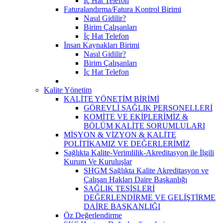
İç Hat Telefon
Faturalandırma/Fatura Kontrol Birimi
Nasıl Gidilir?
Birim Çalışanları
İç Hat Telefon
İnsan Kaynakları Birimi
Nasıl Gidilir?
Birim Çalışanları
İç Hat Telefon
Kalite Yönetim
KALİTE YÖNETİM BİRİMİ
GÖREVLİ SAĞLIK PERSONELLERİ
KOMİTE VE EKİPLERİMİZ &
BÖLÜM KALİTE SORUMLULARI
MİSYON & VİZYON & KALİTE
POLİTİKAMIZ VE DEĞERLERİMİZ
Sağlıkta Kalite-Verimlilik-Akreditasyon ile İlgili
Kurum Ve Kuruluşlar
SHGM Sağlıkta Kalite Akreditasyon ve
Çalışan Hakları Daire Başkanlığı
SAĞLIK TESİSLERİ
DEĞERLENDİRME VE GELİŞTİRME
DAİRE BAŞKANLIĞI
Öz Değerlendirme