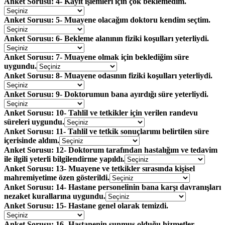
Anket Sorusu: 4- Kayıt işlemleri için çok beklemedim.
Anket Sorusu: 5- Muayene olacağım doktoru kendim seçtim.
Anket Sorusu: 6- Bekleme alanının fiziki koşulları yeterliydi.
Anket Sorusu: 7- Muayene olmak için beklediğim süre
uygundu.
Anket Sorusu: 8- Muayene odasının fiziki koşulları yeterliydi.
Anket Sorusu: 9- Doktorumun bana ayırdığı süre yeterliydi.
Anket Sorusu: 10- Tahlil ve tetkikler için verilen randevu
süreleri uygundu.
Anket Sorusu: 11- Tahlil ve tetkik sonuçlarımı belirtilen süre
içerisinde aldım.
Anket Sorusu: 12- Doktorum tarafından hastalığım ve tedavim
ile ilgili yeterli bilgilendirme yapıldı.
Anket Sorusu: 13- Muayene ve tetkikler sırasında kişisel
mahremiyetime özen gösterildi.
Anket Sorusu: 14- Hastane personelinin bana karşı davranışları
nezaket kurallarına uygundu.
Anket Sorusu: 15- Hastane genel olarak temizdi.
Anket Sorusu: 16- Hastanenin sunmuş olduğu hizmetler