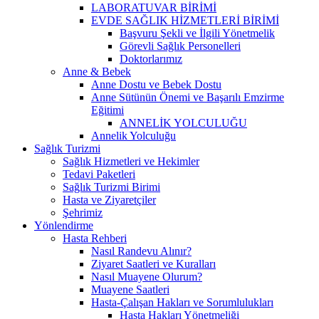
LABORATUVAR BİRİMİ
EVDE SAĞLIK HİZMETLERİ BİRİMİ
Başvuru Şekli ve İlgili Yönetmelik
Görevli Sağlık Personelleri
Doktorlarımız
Anne & Bebek
Anne Dostu ve Bebek Dostu
Anne Sütünün Önemi ve Başarılı Emzirme
Eğitimi
ANNELİK YOLCULUĞU
Annelik Yolculuğu
Sağlık Turizmi
Sağlık Hizmetleri ve Hekimler
Tedavi Paketleri
Sağlık Turizmi Birimi
Hasta ve Ziyaretçiler
Şehrimiz
Yönlendirme
Hasta Rehberi
Nasıl Randevu Alınır?
Ziyaret Saatleri ve Kuralları
Nasıl Muayene Olurum?
Muayene Saatleri
Hasta-Çalışan Hakları ve Sorumlulukları
Hasta Hakları Yönetmeliği