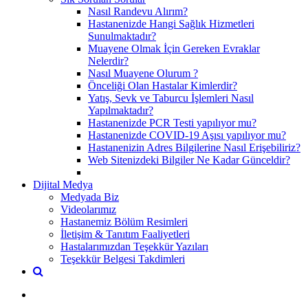
Nasıl Randevu Alırım?
Hastanenizde Hangi Sağlık Hizmetleri
Sunulmaktadır?
Muayene Olmak İçin Gereken Evraklar
Nelerdir?
Nasıl Muayene Olurum ?
Önceliği Olan Hastalar Kimlerdir?
Yatış, Sevk ve Taburcu İşlemleri Nasıl
Yapılmaktadır?
Hastanenizde PCR Testi yapılıyor mu?
Hastanenizde COVID-19 Aşısı yapılıyor mu?
Hastanenizin Adres Bilgilerine Nasıl Erişebiliriz?
Web Sitenizdeki Bilgiler Ne Kadar Günceldir?
Dijital Medya
Medyada Biz
Videolarımız
Hastanemiz Bölüm Resimleri
İletişim & Tanıtım Faaliyetleri
Hastalarımızdan Teşekkür Yazıları
Teşekkür Belgesi Takdimleri