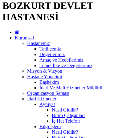
BOZKURT DEVLET
HASTANESİ
Kurumsal
Hastanemiz
Tarihçemiz
Değerlerimiz
Amaç ve Hedeflerimiz
Temel İlke ve Değerlerimiz
Misyon & Vizyon
Hastane Yönetimi
Başhekim
İdari Ve Mali Hizmetler Müdürü
Organizasyon Şeması
İdari Hizmetler
Ayniyat
Nasıl Gidilir?
Birim Çalışanları
İç Hat Telefon
Bilgi İşlem
Nasıl Gidilir?
Birim Çalışanları