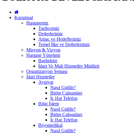
Kurumsal
Hastanemiz
Tarihçemiz
Değerlerimiz
Amaç ve Hedeflerimiz
Temel İlke ve Değerlerimiz
Misyon & Vizyon
Hastane Yönetimi
Başhekim
İdari Ve Mali Hizmetler Müdürü
Organizasyon Şeması
İdari Hizmetler
Ayniyat
Nasıl Gidilir?
Birim Çalışanları
İç Hat Telefon
Bilgi İşlem
Nasıl Gidilir?
Birim Çalışanları
İç Hat Telefon
Biyomedikal
Nasıl Gidilir?