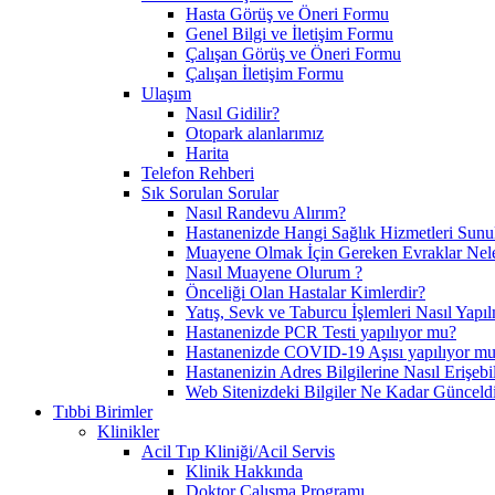
Hasta Görüş ve Öneri Formu
Genel Bilgi ve İletişim Formu
Çalışan Görüş ve Öneri Formu
Çalışan İletişim Formu
Ulaşım
Nasıl Gidilir?
Otopark alanlarımız
Harita
Telefon Rehberi
Sık Sorulan Sorular
Nasıl Randevu Alırım?
Hastanenizde Hangi Sağlık Hizmetleri Sunu
Muayene Olmak İçin Gereken Evraklar Nele
Nasıl Muayene Olurum ?
Önceliği Olan Hastalar Kimlerdir?
Yatış, Sevk ve Taburcu İşlemleri Nasıl Yapı
Hastanenizde PCR Testi yapılıyor mu?
Hastanenizde COVID-19 Aşısı yapılıyor m
Hastanenizin Adres Bilgilerine Nasıl Erişebil
Web Sitenizdeki Bilgiler Ne Kadar Günceld
Tıbbi Birimler
Klinikler
Acil Tıp Kliniği/Acil Servis
Klinik Hakkında
Doktor Çalışma Programı