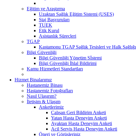
Eğitim ve Araştırma
Uzaktan Sağlık Eğitim Sistemi (USES)
Staj Başvuruları
TUEK
Etik Kurul
Asistanlık Süreçleri
TGAP
Kastamonu TGAP Sağlık Tesisleri ve Halk Sağlığı
Bilgi Güvenliği
Bilgi Güvenliği Yönetim Sİstemi
Bilgi Güvenliği İhlal Bildirimi
Kamu Hizmetleri Standartları
Hizmet Binalarımız
Hastanemiz Binası
Hastanemiz Fotoğrafları
Nasıl Ulaşırım?
İletişim & Ulaşım
Anketlerimiz
Çalışan Geri Bildirim Anketi
Yatan Hasta Deneyim Anketi
Ayaktan Hasta Deneyim Anketi
Acil Servis Hasta Deneyim Anketi
Öneri ve Görüşleriniz