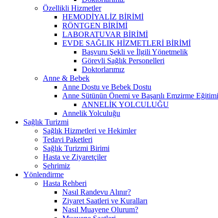
Özellikli Hizmetler
HEMODİYALİZ BİRİMİ
RÖNTGEN BİRİMİ
LABORATUVAR BİRİMİ
EVDE SAĞLIK HİZMETLERİ BİRİMİ
Başvuru Şekli ve İlgili Yönetmelik
Görevli Sağlık Personelleri
Doktorlarımız
Anne & Bebek
Anne Dostu ve Bebek Dostu
Anne Sütünün Önemi ve Başarılı Emzirme Eğitim
ANNELİK YOLCULUĞU
Annelik Yolculuğu
Sağlık Turizmi
Sağlık Hizmetleri ve Hekimler
Tedavi Paketleri
Sağlık Turizmi Birimi
Hasta ve Ziyaretçiler
Şehrimiz
Yönlendirme
Hasta Rehberi
Nasıl Randevu Alınır?
Ziyaret Saatleri ve Kuralları
Nasıl Muayene Olurum?