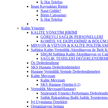
İç Hat Telefon
İnsan Kaynakları Birimi
Nasıl Gidilir?
Birim Çalışanları
İç Hat Telefon
Kalite Yönetim
KALİTE YÖNETİM BİRİMİ
GÖREVLİ SAĞLIK PERSONELLERİ
KOMİTE VE EKİPLERİMİZ & BÖLÜM
MİSYON & VİZYON & KALİTE POLİTİKAM
Sağlıkta Kalite-Verimlilik-Akreditasyon ile İlgili
SHGM Sağlıkta Kalite Akreditasyon ve Çalı
SAĞLIK TESİSLERİ DEĞERLENDİRM
Öz Değerlendirme
SKS Hastane Değerlendirmeleri
Hastane Verimlilik Yerinde Değerlendirmeleri
Kalite Mevzuatı
Kalite Mevzuatı
SKS Hastane (Sürüm 6,1)
Verimlilik Mevzuatı(Hastane)
Sözleşmeli Yönetici Performans Değerlendir
Sağlık Bakanlığına Bağlı Sağlık Tesislerini
İyi Uygulama Örnekleri
Organizasyon Şeması